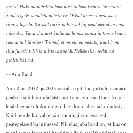
keeled. Hakkad mõistma hoolimise ja hoolitsemise tähendust.
Saad selgeks sõnadeta mõistmise. Oskad armsa koera soove
silmist lugeda. Karvad turris ja kõrvad ligipead olekul on oma
tähendus. Tunned muret kadunud lamba pärast ja tunned suurt
rõõmu ta leidmisest. Taipad, et parem on oodata, kuni loom
sinu juurde tuleb ja mitte vastupidi. Kellele siis meeldivad
pealetükkivad.
––Anu Raud
Anu Raua 2022. ja 2023. aastal kirjutatud juttude raamatu
pealkiri sobib nõnda hästi just tema endaga. Uuest kogust
leiab lugeja kolmkümmend lugu loomadest ja lindudest.
Kuid nende kõrval on siin muidugi samaväärsed
peategelased ka inimesed. Nii elus juba kord on, et kus on