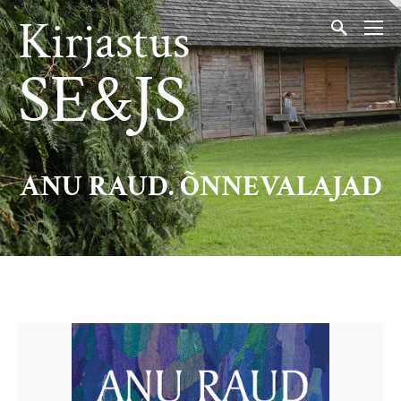
Kirjastus
SE&JS
ANU RAUD. ÕNNEVALAJAD