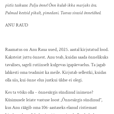
pistis
taskusse. Palju õnne! Õnn kulub ikka marjaks
ära.
Pulmad kestsid pikalt, pimedani. Taevas
sirasid õnnetähed.
ANU RAUD
Raamatus on Anu Raua uued, 2025. aastal kirjutatud lood.
Kaksteist juttu õnnest. Anu teab, kuidas saada õnnelikuks
tavalises, sageli rutiinselt kulgevas igapäevaelus. Ta jagab
lahkesti oma teadmist ka meile. Kirjutab sellestki, kuidas
olla siis, kui õnne elus justkui üldse ei olegi.
Kes ta võiks olla – õnnesärgis sündinud inimene?
Küsimusele leiate vastuse loost „Õnnesärgis sündinud”,
kus Anu räägib oma 106-aastaseks elanud ristiemast