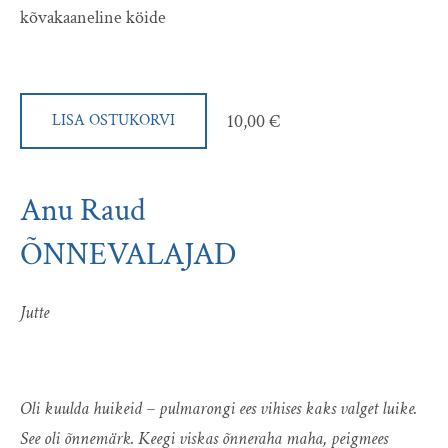
kõvakaaneline köide
10,00 €
LISA OSTUKORVI
Anu Raud
ÕNNEVALAJAD
Jutte
Oli kuulda huikeid – pulmarongi ees
vihises kaks valget luike.
See oli õnnemärk.
Keegi viskas õnneraha maha, peigmees