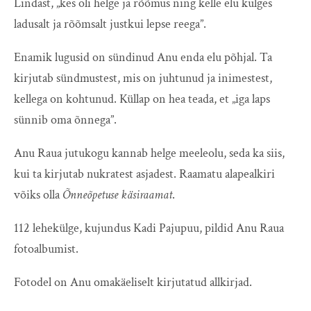
Lindast, „kes oli helge ja rõõmus ning kelle elu kulges
ladusalt ja rõõmsalt justkui lepse reega”.
Enamik lugusid on sündinud Anu enda elu põhjal. Ta
kirjutab sündmustest, mis on juhtunud ja inimestest,
kellega on kohtunud. Küllap on hea teada, et „iga laps
sünnib oma õnnega”.
Anu Raua jutukogu kannab helge meeleolu, seda ka siis,
kui ta kirjutab nukratest asjadest. Raamatu alapealkiri
võiks olla
Õnneõpetuse käsiraamat
.
112 lehekülge, kujundus Kadi Pajupuu, pildid Anu Raua
fotoalbumist.
Fotodel on Anu omakäeliselt kirjutatud allkirjad.