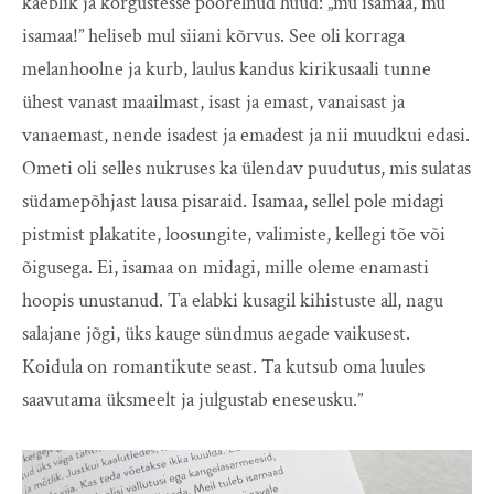
kaeblik ja kõrgustesse pöörelnud hüüd: „mu isamaa, mu
isamaa!” heliseb mul siiani kõrvus. See oli korraga
melanhoolne ja kurb, laulus kandus kirikusaali tunne
ühest vanast maailmast, isast ja emast, vanaisast ja
vanaemast, nende isadest ja emadest ja nii muudkui edasi.
Ometi oli selles nukruses ka ülendav puudutus, mis sulatas
südamepõhjast lausa pisaraid. Isamaa, sellel pole midagi
pistmist plakatite, loosungite, valimiste, kellegi tõe või
õigusega. Ei, isamaa on midagi, mille oleme enamasti
hoopis unustanud. Ta elabki kusagil kihistuste all, nagu
salajane jõgi, üks kauge sündmus aegade vaikusest.
Koidula on romantikute seast. Ta kutsub oma luules
saavutama üksmeelt ja julgustab eneseusku.”