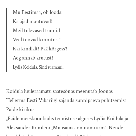
Mu Eestimaa, oh looda:
Ka ajad muutuvad!
Meil tulevased tunnid
Veel toovad kinnitust!
Käi kindlalt! Pää kõrgess’!
Aeg annab arutust!
Lydia Koidula. Sind surmani.
Koidula luuleraamatu saatesõnas meenutab Joonas
Hellerma Eesti Vabariigi sajanda sünnipäeva pühitsemist
Paide kirikus:
„Paide meeskoor laulis teenistuse alguses Lydia Koidula ja
Aleksander Kunileiu „Mu isamaa on minu arm”. Nende