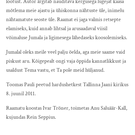
lootust. Autor ärgitab nauditava kergusega lugejat kaasa
mõtlema meie ajastu ja ühiskonna nähtuste üle, inimelu
nähtamatute seoste üle. Raamat ei jaga valmis retsepte
elamiseks, kuid annab lihtsal ja arusaadaval viisil
võimaluse Jumala ja ligimesega lähedaseks koosolemiseks.
Jumalal oleks meile veel palju öelda, aga meie saame vaid
piskust aru. Kõigepealt ongi vaja õppida kannatlikkust ja
usaldust Tema vastu, et Ta pole meid hüljanud.
Toomas Pauli peetud hardushetkest Tallinna Jaani kirikus
8. juunil 2011.
Raamatu koostas Ivar Tröner, toimetas Anu Saluäär-Kall,
kujundas Rein Seppius.