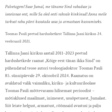
Palvetagem! Suur Jumal, me täname Sind vabaduse ja
iseseisvuse eest, mille Sa oled eesti rahvale kinkinud! Anna meile
tarkust rahu päevi kasutada usus ja armastuses kasvamiseks.
Toomas Pauli peetud hardushetkest Tallinna Jaani kirikus 24.
veebruaril 2021.
Tallinna Jaani kirikus aastail 2011‒2023 peetud
hardushetkede raamat „Kõige eest tänan ikka Sind” on
pühendatud teose autori teoloogiadoktor Toomas Pauli
85. sünnipäevale 29. oktoobril 2024. Raamatus on
avaldatud valik vaimuliku, kiriku- ja kultuuriloolase
Toomas Pauli mõttevaramu hilisemast perioodist –
mõtisklused maailmast, inimesest, usuõpetusest, Jumalast.
Siit leiate helgust, armastust, rõõmsaid avastusi ja palju