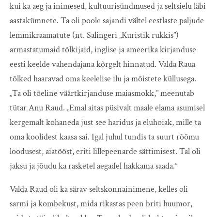
kui ka aeg ja inimesed, kultuurisündmused ja seltsielu läbi
aastakümnete. Ta oli poole sajandi vältel eestlaste paljude
lemmikraamatute (nt. Salingeri „Kuristik rukkis”)
armastatumaid tõlkijaid, inglise ja ameerika kirjanduse
eesti keelde vahendajana kõrgelt hinnatud. Valda Raua
tõlked haaravad oma keelelise ilu ja mõistete küllusega.
„Ta oli tõeline väärtkirjanduse maiasmokk,” meenutab
tütar Anu Raud. „Emal aitas püsivalt maale elama asumisel
kergemalt kohaneda just see haridus ja eluhoiak, mille ta
oma koolidest kaasa sai. Igal juhul tundis ta suurt rõõmu
loodusest, aiatööst, eriti lillepeenarde sättimisest. Tal oli
jaksu ja jõudu ka rasketel aegadel hakkama saada.”
Valda Raud oli ka särav seltskonnainimene, kelles oli
sarmi ja kombekust, mida rikastas peen briti huumor,