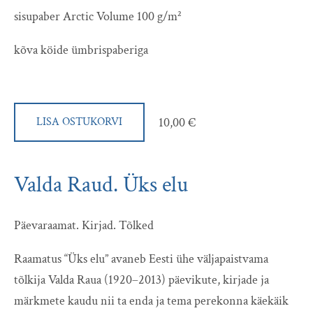
sisupaber Arctic Volume 100 g/m²
kõva köide ümbrispaberiga
10,00 €
LISA OSTUKORVI
Valda Raud. Üks elu
Päevaraamat. Kirjad. Tõlked
Raamatus “Üks elu” avaneb Eesti ühe väljapaistvama
tõlkija Valda Raua (1920–2013)
päevikute, kirjade ja
märkmete kaudu nii ta enda ja tema perekonna käekäik