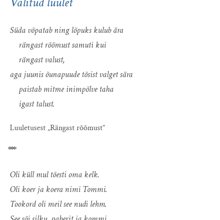
Valitud luulet
Süda võpatab ning lõpuks kulub ära
rängast rõõmust samuti kui
rängast valust,
aga juunis õunapuude tõsist valget sära
paistab mitme inimpõlve taha
igast talust.
Luuletusest „Rängast rõõmust”
⃰ ⃰ ⃰
Oli küll mul tõesti oma kelk.
Oli koer ja koera nimi Tommi.
Tookord oli meil see nudi lehm.
See sõi silku, paberit ja kommi.