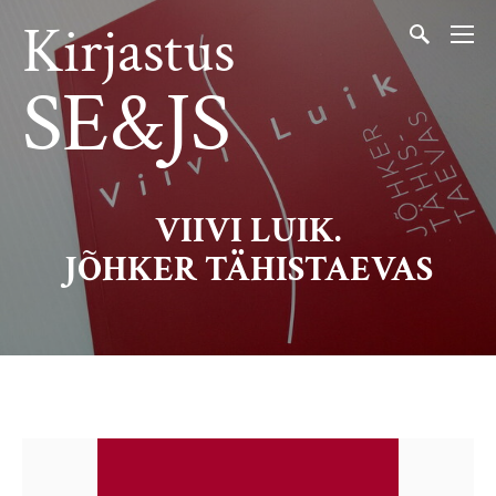
Kirjastus
SE&JS
VIIVI LUIK.
JÕHKER TÄHISTAEVAS