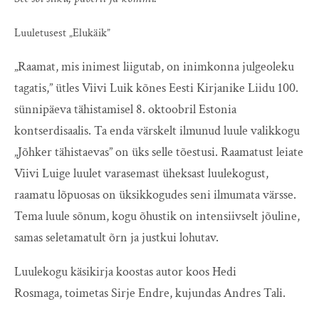
Luuletusest „Elukäik”
„
Raamat, mis inimest liigutab, on inimkonna julgeoleku
tagatis,” ütles Viivi Luik kõnes Eesti Kirjanike Liidu 100.
sünnipäeva tähistamisel 8. oktoobril Estonia
kontserdisaalis. Ta enda värskelt ilmunud luule valikkogu
„Jõhker tähistaevas” on üks selle tõestusi. Raamatust leiate
Viivi Luige luulet varasemast üheksast luulekogust,
raamatu lõpuosas on üksikkogudes seni ilmumata värsse.
Tema luule sõnum, kogu õhustik on intensiivselt jõuline,
samas seletamatult õrn ja justkui lohutav.
Luulekogu käsikirja koostas autor koos Hedi
Rosmaga,
toimetas Sirje Endre, kujundas Andres Tali.